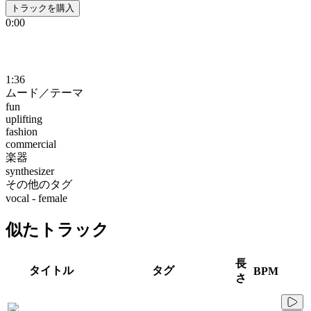
トラックを購入
0:00
1:36
ムード／テーマ
fun
uplifting
fashion
commercial
楽器
synthesizer
その他のタグ
vocal - female
似たトラック
長
タイトル
タグ
BPM
さ