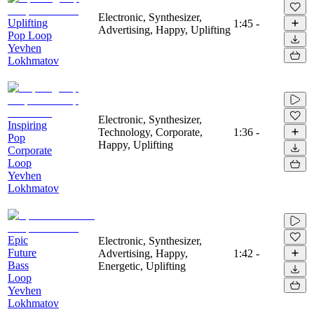
Electronic, Synthesizer,
Uplifting
1:45
-
Advertising, Happy, Uplifting
Pop Loop
Yevhen
Lokhmatov
Electronic, Synthesizer,
Inspiring
Technology, Corporate,
1:36
-
Pop
Happy, Uplifting
Corporate
Loop
Yevhen
Lokhmatov
Epic
Electronic, Synthesizer,
Future
Advertising, Happy,
1:42
-
Bass
Energetic, Uplifting
Loop
Yevhen
Lokhmatov