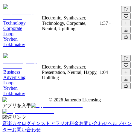
Electronic, Synthesizer,
Technology
Technology, Corporate,
1:37
-
Corporate
Neutral, Uplifting
Loop
Yevhen
Lokhmatov
Electronic, Synthesizer,
Business
Presentation, Neutral, Happy,
1:04
-
Advertising
Uplifting
Loop
Yevhen
Lokhmatov
©
2026
Jamendo Licensing
アプリを入手
関連リンク
音楽カタログ
インストアラジオ
料金
お問い合わせ
ヘルプセン
ター
お問い合わせ