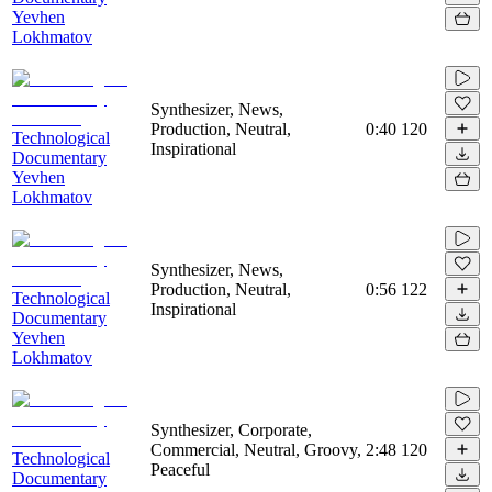
Yevhen
Lokhmatov
Synthesizer, News,
Production, Neutral,
0:40
120
Technological
Inspirational
Documentary
Yevhen
Lokhmatov
Synthesizer, News,
Production, Neutral,
0:56
122
Technological
Inspirational
Documentary
Yevhen
Lokhmatov
Synthesizer, Corporate,
Commercial, Neutral, Groovy,
2:48
120
Technological
Peaceful
Documentary