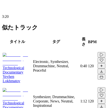
3:20
似たトラック
長
タイトル
タグ
BPM
さ
Electronic, Synthesizer,
Drummachine, Neutral,
0:40
120
Technological
Peaceful
Documentary
Yevhen
Lokhmatov
Synthesizer, Drummachine,
Corporate, News, Neutral,
1:12
120
Technological
Inspirational
Documentary