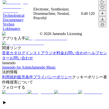
Electronic, Synthesizer,
Drummachine, Neutral,
0:40
120
Technological
Peaceful
Documentary
Yevhen
Lokhmatov
©
2026
Jamendo Licensing
アプリを入手
関連リンク
音楽カタログ
インストアラジオ
料金
お問い合わせ
ヘルプセン
ター
お問い合わせ
Jamendo
Jamendo for Artists
Jamendo Music
法的情報
利用規約
販売条件
プライバシーポリシー
クッキーポリシー
著
作権侵害について
フォローする