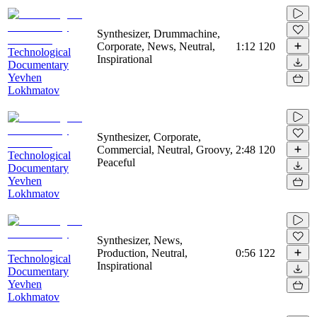
Synthesizer, Drummachine,
Corporate, News, Neutral,
1:12
120
Technological
Inspirational
Documentary
Yevhen
Lokhmatov
Synthesizer, Corporate,
Commercial, Neutral, Groovy,
2:48
120
Technological
Peaceful
Documentary
Yevhen
Lokhmatov
Synthesizer, News,
Production, Neutral,
0:56
122
Technological
Inspirational
Documentary
Yevhen
Lokhmatov