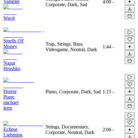
Vampire
4:00
-
Corporate, Dark, Sad
Wavit
Smells OF
Trap, Strings, Bass,
Money
1:44
-
Videogame, Neutral, Dark
Nazar
Hrushko
Horror
Piano, Corporate, Dark, Sad
1:15
-
Piano
michael
lerm
Strings, Documentary,
Eclipse
2:06
-
Corporate, Neutral, Dark
Lightning