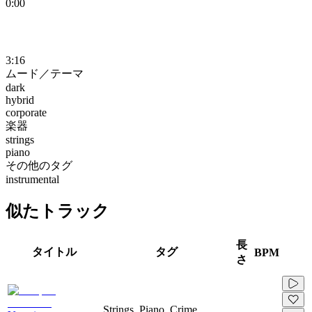
0:00
3:16
ムード／テーマ
dark
hybrid
corporate
楽器
strings
piano
その他のタグ
instrumental
似たトラック
長
タイトル
タグ
BPM
さ
Strings, Piano, Crime,