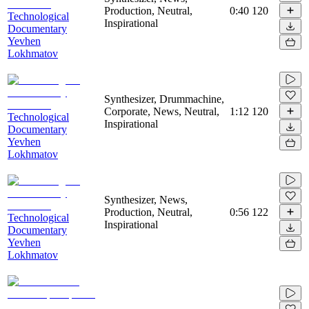
Production, Neutral,
0:40
120
Technological
Inspirational
Documentary
Yevhen
Lokhmatov
Synthesizer, Drummachine,
Corporate, News, Neutral,
1:12
120
Technological
Inspirational
Documentary
Yevhen
Lokhmatov
Synthesizer, News,
Production, Neutral,
0:56
122
Technological
Inspirational
Documentary
Yevhen
Lokhmatov