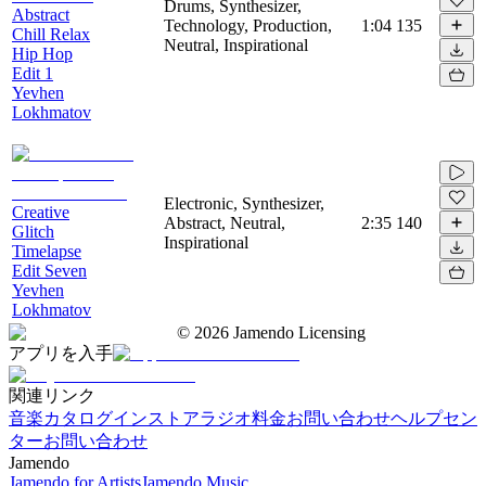
Drums, Synthesizer,
Abstract
Technology, Production,
1:04
135
Chill Relax
Neutral, Inspirational
Hip Hop
Edit 1
Yevhen
Lokhmatov
Electronic, Synthesizer,
Creative
Abstract, Neutral,
2:35
140
Glitch
Inspirational
Timelapse
Edit Seven
Yevhen
Lokhmatov
©
2026
Jamendo Licensing
アプリを入手
関連リンク
音楽カタログ
インストアラジオ
料金
お問い合わせ
ヘルプセン
ター
お問い合わせ
Jamendo
Jamendo for Artists
Jamendo Music