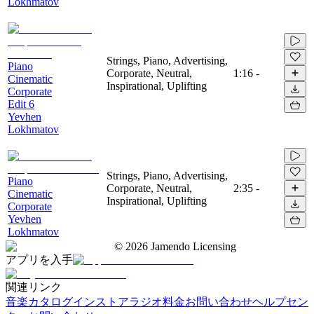
Lokhmatov
Strings, Piano, Advertising,
Piano
Corporate, Neutral,
1:16
-
Cinematic
Inspirational, Uplifting
Corporate
Edit 6
Yevhen
Lokhmatov
Strings, Piano, Advertising,
Piano
Corporate, Neutral,
2:35
-
Cinematic
Inspirational, Uplifting
Corporate
Yevhen
Lokhmatov
©
2026
Jamendo Licensing
アプリを入手
関連リンク
音楽カタログ
インストアラジオ
料金
お問い合わせ
ヘルプセン