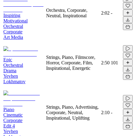
Orchestra, Corporate,
2:02
-
Inspiring
Neutral, Inspirational
Motivational
Orchestral
Corporate
Art Media
Strings, Piano, Filmscore,
Epic
Horror, Corporate, Film,
2:50
101
Orchestral
Inspirational, Energetic
Drama
Yevhen
Lokhmatov
Strings, Piano, Advertising,
Piano
Corporate, Neutral,
2:10
-
Cinematic
Inspirational, Uplifting
Corporate
Edit 4
Yevhen