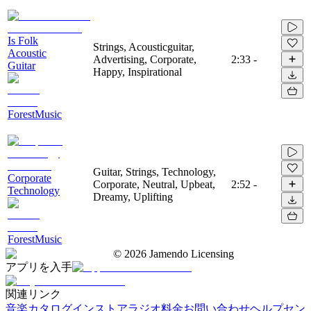
Is Folk
Strings, Acousticguitar,
Acoustic
Advertising, Corporate,
2:33
-
Guitar
Happy, Inspirational
ForestMusic
Guitar, Strings, Technology,
Corporate
Corporate, Neutral, Upbeat,
2:52
-
Technology
Dreamy, Uplifting
ForestMusic
©
2026
Jamendo Licensing
アプリを入手
関連リンク
音楽カタログ
インストアラジオ
料金
お問い合わせ
ヘルプセン