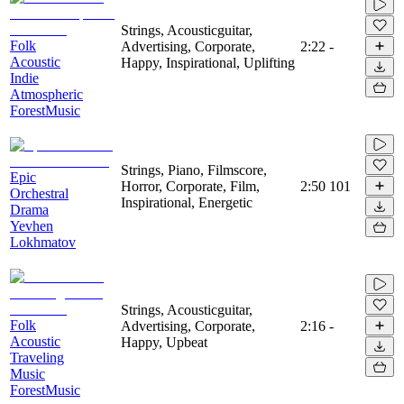
Strings, Acousticguitar,
Folk
Advertising, Corporate,
2:22
-
Acoustic
Happy, Inspirational, Uplifting
Indie
Atmospheric
ForestMusic
Strings, Piano, Filmscore,
Epic
Horror, Corporate, Film,
2:50
101
Orchestral
Inspirational, Energetic
Drama
Yevhen
Lokhmatov
Strings, Acousticguitar,
Folk
Advertising, Corporate,
2:16
-
Acoustic
Happy, Upbeat
Traveling
Music
ForestMusic