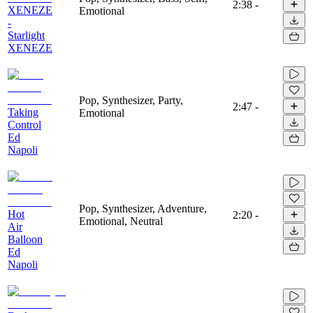
2:38
-
XENEZE
Emotional
-
Starlight
XENEZE
Pop, Synthesizer, Party,
2:47
-
Taking
Emotional
Control
Ed
Napoli
Pop, Synthesizer, Adventure,
Hot
2:20
-
Emotional, Neutral
Air
Balloon
Ed
Napoli