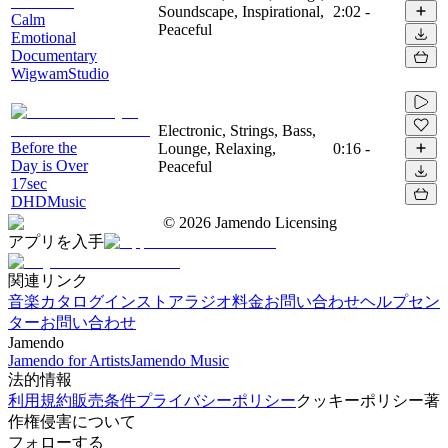
Soundscape, Inspirational,
2:02
-
Calm
Peaceful
Emotional
Documentary
WigwamStudio
Electronic, Strings, Bass,
Before the
Lounge, Relaxing,
0:16
-
Day is Over
Peaceful
17sec
DHDMusic
©
2026
Jamendo Licensing
アプリを入手
関連リンク
音楽カタログ
インストアラジオ
料金
お問い合わせ
ヘルプセン
ター
お問い合わせ
Jamendo
Jamendo for Artists
Jamendo Music
法的情報
利用規約
販売条件
プライバシーポリシー
クッキーポリシー
著
作権侵害について
フォローする