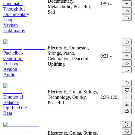
Documentary,
Cinematic
1:59
-
Melancholic, Peaceful,
Thoughtful
Sad
Documentary
Loop
Yevhen
Lokhmatov
Electronic, Orchestra,
Pachelbel-
Strings, Piano,
0:21
-
Canon-in-
Celebration, Peaceful,
D_Loop
Uplifting
Avalon
Audio
Electronic, Guitar, Strings,
Emotional
Technology, Quirky,
2:36
120
Balance
Peaceful
Ogi Feel the
Beat
Electronic, Guitar, Strings,