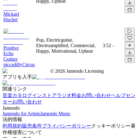
Happy, Upbeat
Mickael
Huchet
Pop, Electricguitar,
Electroamplified, Commercial,
3:52
-
Positive
Happy, Motivational, Upbeat
Echo
Guitars
piccadillyCircus
©
2026
Jamendo Licensing
アプリを入手
関連リンク
音楽カタログ
インストアラジオ
料金
お問い合わせ
ヘルプセン
ター
お問い合わせ
Jamendo
Jamendo for Artists
Jamendo Music
法的情報
利用規約
販売条件
プライバシーポリシー
クッキーポリシー
著
作権侵害について