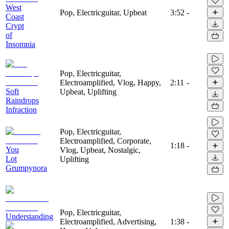
West
Pop, Electricguitar, Upbeat
3:52
-
Coast
Crypt
of
Insomnia
Pop, Electricguitar,
Electroamplified, Vlog, Happy,
2:11
-
Soft
Upbeat, Uplifting
Raindrops
Infraction
Pop, Electricguitar,
Electroamplified, Corporate,
1:18
-
You
Vlog, Upbeat, Nostalgic,
Lot
Uplifting
Grumpynora
Pop, Electricguitar,
Understanding
Electroamplified, Advertising,
1:38
-