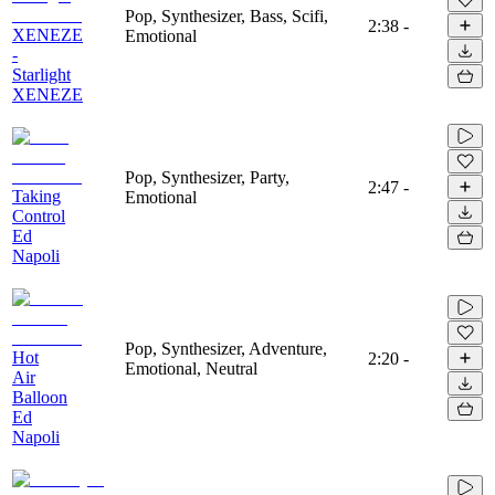
Pop, Synthesizer, Bass, Scifi,
2:38
-
XENEZE
Emotional
-
Starlight
XENEZE
Pop, Synthesizer, Party,
2:47
-
Taking
Emotional
Control
Ed
Napoli
Pop, Synthesizer, Adventure,
Hot
2:20
-
Emotional, Neutral
Air
Balloon
Ed
Napoli