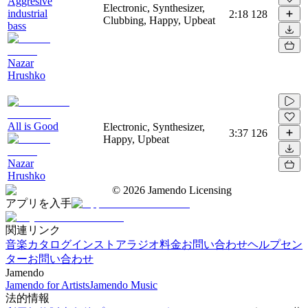
Aggresive
Electronic, Synthesizer,
industrial
2:18
128
Clubbing, Happy, Upbeat
bass
Nazar
Hrushko
All is Good
Electronic, Synthesizer,
3:37
126
Happy, Upbeat
Nazar
Hrushko
©
2026
Jamendo Licensing
アプリを入手
関連リンク
音楽カタログ
インストアラジオ
料金
お問い合わせ
ヘルプセン
ター
お問い合わせ
Jamendo
Jamendo for Artists
Jamendo Music
法的情報