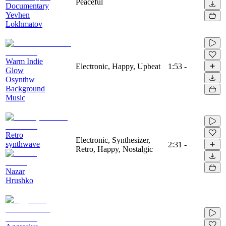
Peaceful
Documentary
Yevhen
Lokhmatov
Warm Indie
Electronic, Happy, Upbeat
1:53
-
Glow
Osynthw
Background
Music
Retro
Electronic, Synthesizer,
synthwave
2:31
-
Retro, Happy, Nostalgic
Nazar
Hrushko