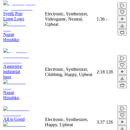
Synth Pop
Electronic, Synthesizer,
Long Logo
Videogame, Neutral,
1:36
-
Upbeat
Nazar
Hrushko
Aggresive
Electronic, Synthesizer,
industrial
2:18
128
Clubbing, Happy, Upbeat
bass
Nazar
Hrushko
All is Good
Electronic, Synthesizer,
3:37
126
Happy, Upbeat