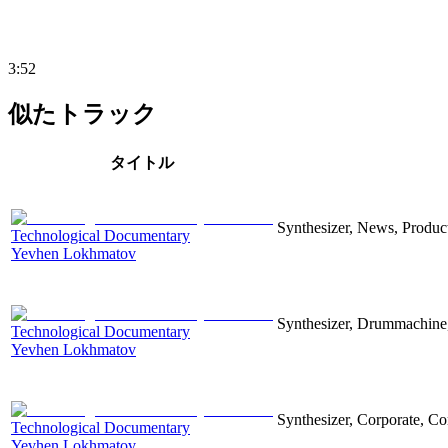
3:52
似たトラック
タイトル
Synthesizer, News, Producti
Technological Documentary
Yevhen Lokhmatov
Synthesizer, Drummachine, 
Technological Documentary
Yevhen Lokhmatov
Synthesizer, Corporate, Co
Technological Documentary
Yevhen Lokhmatov