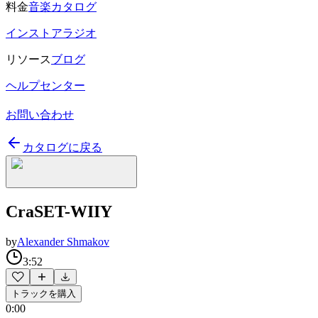
料金
音楽カタログ
インストアラジオ
リソース
ブログ
ヘルプセンター
お問い合わせ
カタログに戻る
CraSET-WIIY
by
Alexander Shmakov
3:52
トラックを購入
0:00