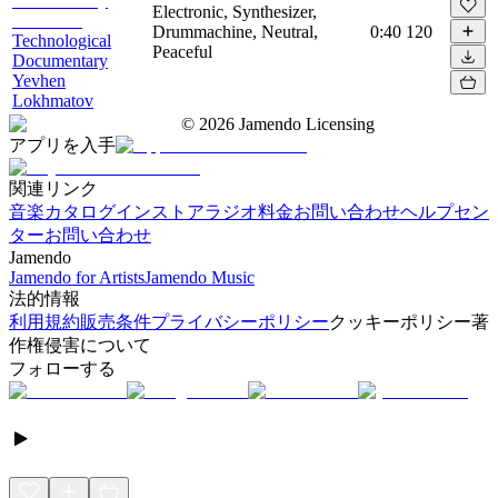
Electronic, Synthesizer,
Drummachine, Neutral,
0:40
120
Technological
Peaceful
Documentary
Yevhen
Lokhmatov
©
2026
Jamendo Licensing
アプリを入手
関連リンク
音楽カタログ
インストアラジオ
料金
お問い合わせ
ヘルプセン
ター
お問い合わせ
Jamendo
Jamendo for Artists
Jamendo Music
法的情報
利用規約
販売条件
プライバシーポリシー
クッキーポリシー
著
作権侵害について
フォローする