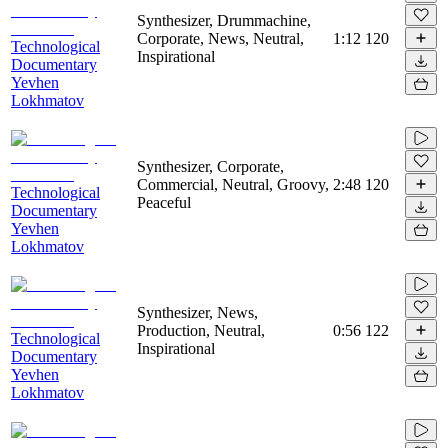
Synthesizer, Drummachine,
Corporate, News, Neutral,
1:12
120
Technological
Inspirational
Documentary
Yevhen
Lokhmatov
Synthesizer, Corporate,
Commercial, Neutral, Groovy,
2:48
120
Technological
Peaceful
Documentary
Yevhen
Lokhmatov
Synthesizer, News,
Production, Neutral,
0:56
122
Technological
Inspirational
Documentary
Yevhen
Lokhmatov