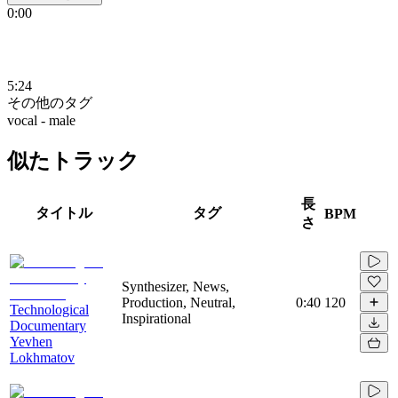
0:00
5:24
その他のタグ
vocal - male
似たトラック
長
タイトル
タグ
BPM
さ
Synthesizer, News,
Production, Neutral,
0:40
120
Technological
Inspirational
Documentary
Yevhen
Lokhmatov