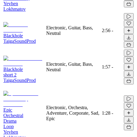
Yevhen
Lokhmatov
Electronic, Guitar, Bass,
2:56
-
Neutral
Blackhole
TaigaSoundProd
Electronic, Guitar, Bass,
1:57
-
Blackhole
Neutral
short 2
TaigaSoundProd
Electronic, Orchestra,
Epic
Adventure, Corporate, Sad,
1:28
-
Orchestral
Epic
Drama
Loop
Yevhen