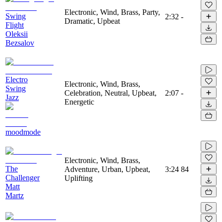
Electronic, Wind, Brass, Party,
Swing
2:32
-
Dramatic, Upbeat
Flight
Oleksii
Bezsalov
Electro
Electronic, Wind, Brass,
Swing
Celebration, Neutral, Upbeat,
2:07
-
Jazz
Energetic
moodmode
Electronic, Wind, Brass,
The
Adventure, Urban, Upbeat,
3:24
84
Challenger
Uplifting
Matt
Martz