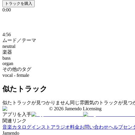
トラックを購入
0:00
4:56
ムード／テーマ
neutral
楽器
bass
organ
その他のタグ
vocal - female
似たトラック
似たトラックが見つかりません
同じ雰囲気のトラックが見つ
©
2026
Jamendo Licensing
アプリを入手
関連リンク
音楽カタログ
インストアラジオ
料金
お問い合わせ
ヘルプセン
Jamendo