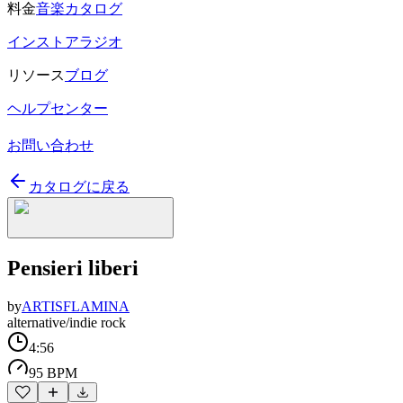
料金
音楽カタログ
インストアラジオ
リソース
ブログ
ヘルプセンター
お問い合わせ
カタログに戻る
Pensieri liberi
by
ARTISFLAMINA
alternative/indie rock
4:56
95 BPM