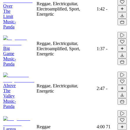
Reggae, Electricguitar,
Over
Electroamplified, Sport,
1:42
-
The
Energetic
Limit
Music-
Panda
Reggae, Electricguitar,
Big
Electroamplified, Sport,
1:37
-
Game
Energetic
Music-
Panda
Above
Reggae, Electricguitar,
2:47
-
The
Energetic
Valley
Music-
Panda
Reggae
4:00
71
Largos