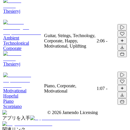
Thesieryj
Guitar, Strings, Technology,
Ambient
Corporate, Happy,
2:06
-
Technological
Motivational, Uplifting
Corporate
Thesieryj
Piano, Corporate,
1:07
-
Motivational
Motivational
Hopeful
Piano
Scorpiano
©
2026
Jamendo Licensing
アプリを入手
関連リンク