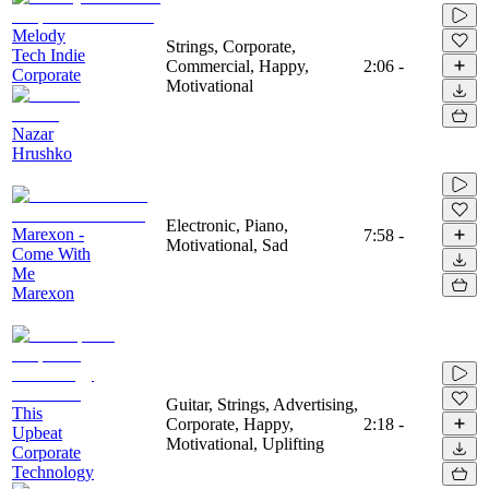
Melody
Strings, Corporate,
Tech Indie
Commercial, Happy,
2:06
-
Corporate
Motivational
Nazar
Hrushko
Electronic, Piano,
Marexon -
7:58
-
Motivational, Sad
Come With
Me
Marexon
Guitar, Strings, Advertising,
This
Corporate, Happy,
2:18
-
Upbeat
Motivational, Uplifting
Corporate
Technology