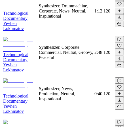
Synthesizer, Drummachine,
Corporate, News, Neutral,
1:12
120
Technological
Inspirational
Documentary
Yevhen
Lokhmatov
Synthesizer, Corporate,
Commercial, Neutral, Groovy,
2:48
120
Technological
Peaceful
Documentary
Yevhen
Lokhmatov
Synthesizer, News,
Production, Neutral,
0:40
120
Technological
Inspirational
Documentary
Yevhen
Lokhmatov