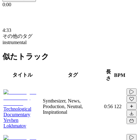
0:00
4:33
その他のタグ
instrumental
似たトラック
長
タイトル
タグ
BPM
さ
Synthesizer, News,
Production, Neutral,
0:56
122
Technological
Inspirational
Documentary
Yevhen
Lokhmatov