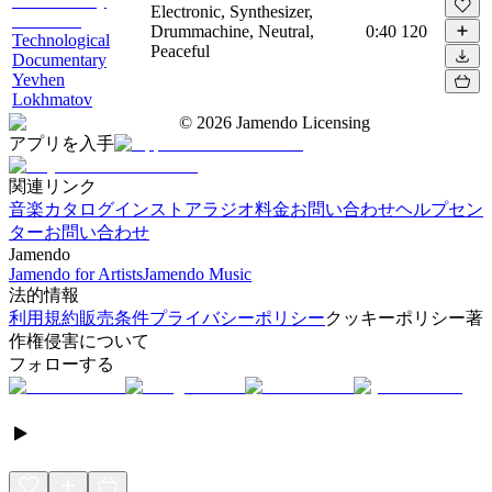
Electronic, Synthesizer,
Drummachine, Neutral,
0:40
120
Technological
Peaceful
Documentary
Yevhen
Lokhmatov
©
2026
Jamendo Licensing
アプリを入手
関連リンク
音楽カタログ
インストアラジオ
料金
お問い合わせ
ヘルプセン
ター
お問い合わせ
Jamendo
Jamendo for Artists
Jamendo Music
法的情報
利用規約
販売条件
プライバシーポリシー
クッキーポリシー
著
作権侵害について
フォローする