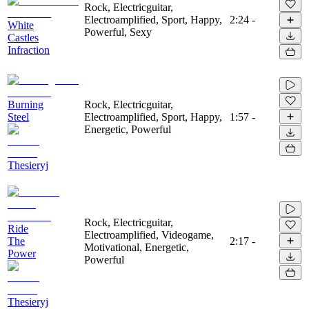
Rock, Electricguitar,
Electroamplified, Sport, Happy,
2:24
-
White
Powerful, Sexy
Castles
Infraction
Burning
Rock, Electricguitar,
Steel
Electroamplified, Sport, Happy,
1:57
-
Energetic, Powerful
Thesieryj
Rock, Electricguitar,
Ride
Electroamplified, Videogame,
The
2:17
-
Motivational, Energetic,
Power
Powerful
Thesieryj