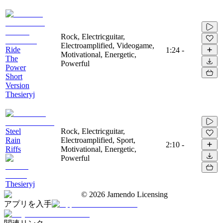
Rock, Electricguitar,
Electroamplified, Videogame,
Ride
1:24
-
Motivational, Energetic,
The
Powerful
Power
Short
Version
Thesieryj
Steel
Rock, Electricguitar,
Rain
Electroamplified, Sport,
2:10
-
Riffs
Motivational, Energetic,
Powerful
Thesieryj
©
2026
Jamendo Licensing
アプリを入手