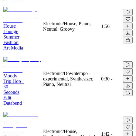
Electronic/House, Piano,
House
1:56
-
Neutral, Groovy
Lounge
Summer
Fashion
Art Media
Electronic/Downtempo -
Moody
experimental, Synthesizer,
0:30
-
Trip Hop -
Piano, Neutral
30
Seconds
Edit
Databend
Electronic/House,
1:42
-