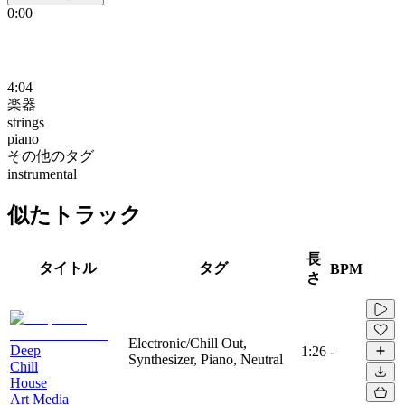
0:00
4:04
楽器
strings
piano
その他のタグ
instrumental
似たトラック
長
タイトル
タグ
BPM
さ
Electronic/Chill Out,
Deep
1:26
-
Synthesizer, Piano, Neutral
Chill
House
Art Media