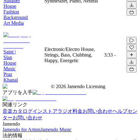
Summer
Synthesizer, Piano, Neutral
House
Fashion
Background
Art Media
Electronic/Electro House,
Saint |
Strings, Bass, Clubbing,
3:33
-
Slap
Happy, Energetic
House
Music
Praz
Khanal
©
2026
Jamendo Licensing
アプリを入手
関連リンク
音楽カタログ
インストアラジオ
料金
お問い合わせ
ヘルプセン
ター
お問い合わせ
Jamendo
Jamendo for Artists
Jamendo Music
法的情報