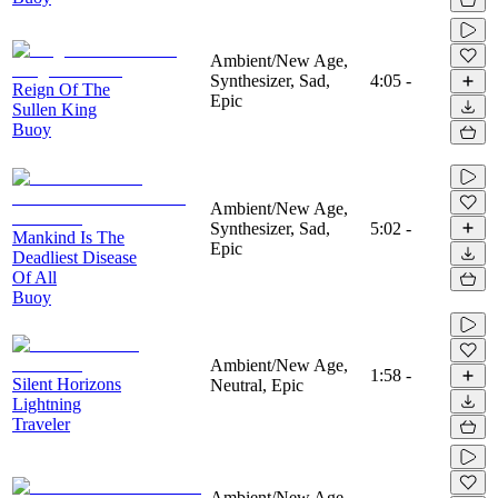
Ambient/New Age,
Synthesizer, Sad,
4:05
-
Reign Of The
Epic
Sullen King
Buoy
Ambient/New Age,
Synthesizer, Sad,
5:02
-
Mankind Is The
Epic
Deadliest Disease
Of All
Buoy
Ambient/New Age,
1:58
-
Silent Horizons
Neutral, Epic
Lightning
Traveler
Ambient/New Age,