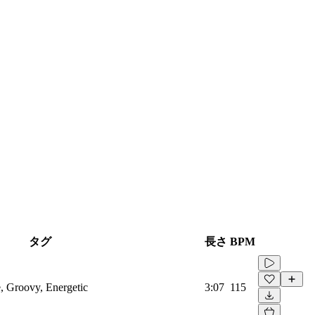
タグ
長さ
BPM
e, Groovy, Energetic
3:07
115