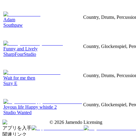
Country, Drums, Percussio
Adam
Southpaw
Country, Glockenspiel, Per
Funny and Lively
SharpFourStudio
Country, Drums, Percussio
Wait for me then
Suzy E
Country, Glockenspiel, Pe
Joyous life Happy whistle 2
Studio Wanted
©
2026
Jamendo Licensing
アプリを入手
関連リンク