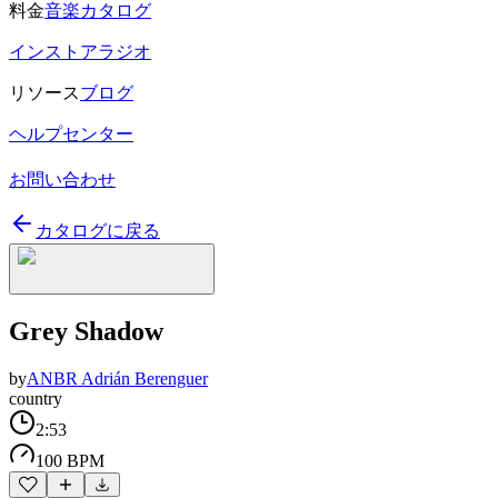
料金
音楽カタログ
インストアラジオ
リソース
ブログ
ヘルプセンター
お問い合わせ
カタログに戻る
Grey Shadow
by
ANBR Adrián Berenguer
country
2:53
100 BPM