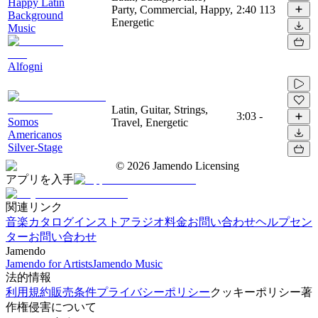
Happy Latin
Party, Commercial, Happy,
2:40
113
Background
Energetic
Music
Alfogni
Latin, Guitar, Strings,
3:03
-
Somos
Travel, Energetic
Americanos
Silver-Stage
©
2026
Jamendo Licensing
アプリを入手
関連リンク
音楽カタログ
インストアラジオ
料金
お問い合わせ
ヘルプセン
ター
お問い合わせ
Jamendo
Jamendo for Artists
Jamendo Music
法的情報
利用規約
販売条件
プライバシーポリシー
クッキーポリシー
著
作権侵害について