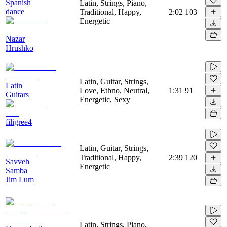
Spanish
Latin, Strings, Piano,
dance
Traditional, Happy,
2:02
103
Energetic
Nazar
Hrushko
Latin, Guitar, Strings,
Latin
Love, Ethno, Neutral,
1:31
91
Guitars
Energetic, Sexy
filigree4
Latin, Guitar, Strings,
Traditional, Happy,
2:39
120
Savveh
Energetic
Samba
Jim Lum
Latin, Strings, Piano,