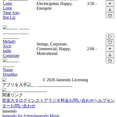
Long
Electricguitar, Happy,
3:50
-
Long
Energetic
Time Ago
Big Liz
Melody
Strings, Corporate,
Tech
Commercial, Happy,
2:06
-
Indie
Motivational
Corporate
Nazar
Hrushko
©
2026
Jamendo Licensing
アプリを入手
関連リンク
音楽カタログ
インストアラジオ
料金
お問い合わせ
ヘルプセン
ター
お問い合わせ
Jamendo
Jamendo for Artists
Jamendo Music