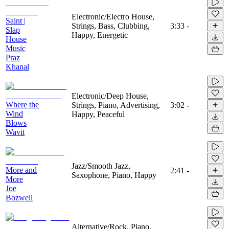
Electronic/Electro House,
Saint |
Strings, Bass, Clubbing,
3:33
-
Slap
Happy, Energetic
House
Music
Praz
Khanal
Electronic/Deep House,
Where the
Strings, Piano, Advertising,
3:02
-
Wind
Happy, Peaceful
Blows
Wavit
Jazz/Smooth Jazz,
More and
2:41
-
Saxophone, Piano, Happy
More
Joe
Bozwell
Alternative/Rock, Piano,