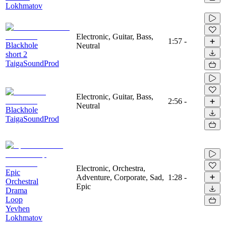
Lokhmatov
Electronic, Guitar, Bass,
1:57
-
Blackhole
Neutral
short 2
TaigaSoundProd
Electronic, Guitar, Bass,
2:56
-
Neutral
Blackhole
TaigaSoundProd
Electronic, Orchestra,
Epic
Adventure, Corporate, Sad,
1:28
-
Orchestral
Epic
Drama
Loop
Yevhen
Lokhmatov