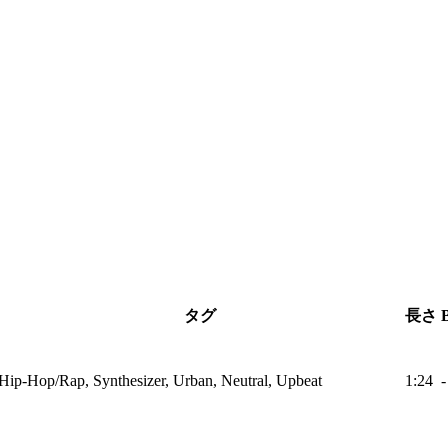
タグ
長さ
Hip-Hop/Rap, Synthesizer, Urban, Neutral, Upbeat
1:24
-