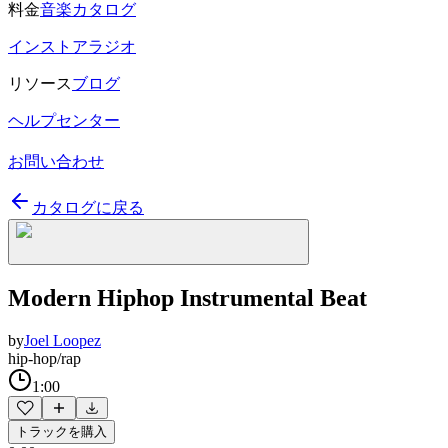
料金
音楽カタログ
インストアラジオ
リソース
ブログ
ヘルプセンター
お問い合わせ
カタログに戻る
Modern Hiphop Instrumental Beat
by
Joel Loopez
hip-hop/rap
1:00
トラックを購入