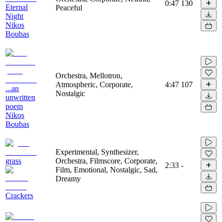
0:47
130
Eternal
Peaceful
Night
Nikos
Boubas
Orchestra, Mellotron,
Atmospheric, Corporate,
4:47
107
...an
Nostalgic
unwritten
poem
Nikos
Boubas
Experimental, Synthesizer,
grass
Orchestra, Filmscore, Corporate,
2:33
-
Film, Emotional, Nostalgic, Sad,
Dreamy
Crackers