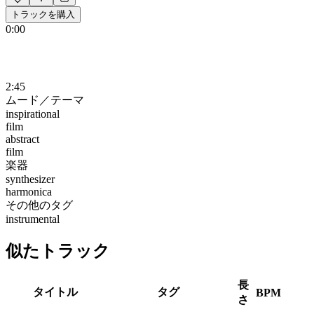
トラックを購入
0:00
2:45
ムード／テーマ
inspirational
film
abstract
film
楽器
synthesizer
harmonica
その他のタグ
instrumental
似たトラック
長
タイトル
タグ
BPM
さ