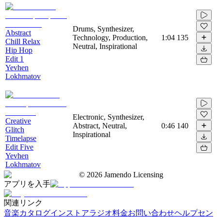
Drums, Synthesizer,
Abstract
Technology, Production,
1:04
135
Chill Relax
Neutral, Inspirational
Hip Hop
Edit 1
Yevhen
Lokhmatov
Electronic, Synthesizer,
Creative
Abstract, Neutral,
0:46
140
Glitch
Inspirational
Timelapse
Edit Five
Yevhen
Lokhmatov
©
2026
Jamendo Licensing
アプリを入手
関連リンク
音楽カタログ
インストアラジオ
料金
お問い合わせ
ヘルプセン