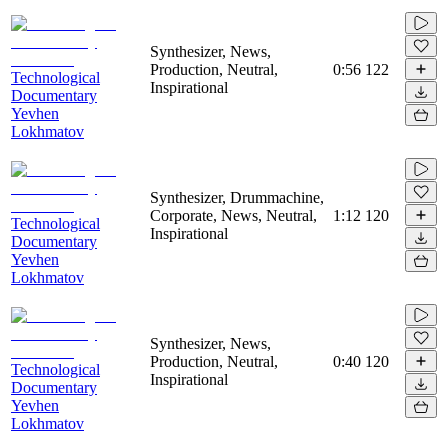
Synthesizer, News,
Production, Neutral,
0:56
122
Technological
Inspirational
Documentary
Yevhen
Lokhmatov
Synthesizer, Drummachine,
Corporate, News, Neutral,
1:12
120
Technological
Inspirational
Documentary
Yevhen
Lokhmatov
Synthesizer, News,
Production, Neutral,
0:40
120
Technological
Inspirational
Documentary
Yevhen
Lokhmatov