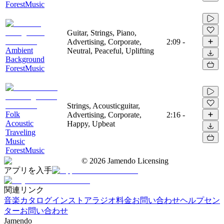
ForestMusic
Guitar, Strings, Piano,
Advertising, Corporate,
2:09
-
Ambient
Neutral, Peaceful, Uplifting
Background
ForestMusic
Strings, Acousticguitar,
Folk
Advertising, Corporate,
2:16
-
Acoustic
Happy, Upbeat
Traveling
Music
ForestMusic
©
2026
Jamendo Licensing
アプリを入手
関連リンク
音楽カタログ
インストアラジオ
料金
お問い合わせ
ヘルプセン
ター
お問い合わせ
Jamendo