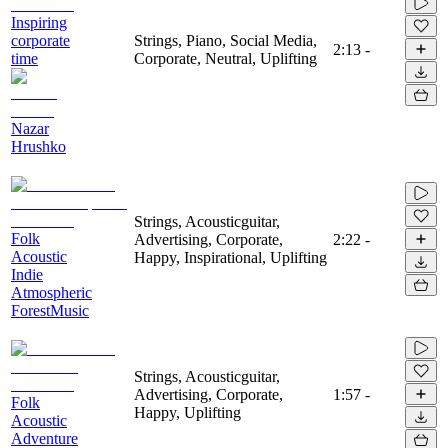
Inspiring
corporate
Strings, Piano, Social Media,
2:13
-
time
Corporate, Neutral, Uplifting
Nazar
Hrushko
Strings, Acousticguitar,
Folk
Advertising, Corporate,
2:22
-
Acoustic
Happy, Inspirational, Uplifting
Indie
Atmospheric
ForestMusic
Strings, Acousticguitar,
Advertising, Corporate,
1:57
-
Folk
Happy, Uplifting
Acoustic
Adventure