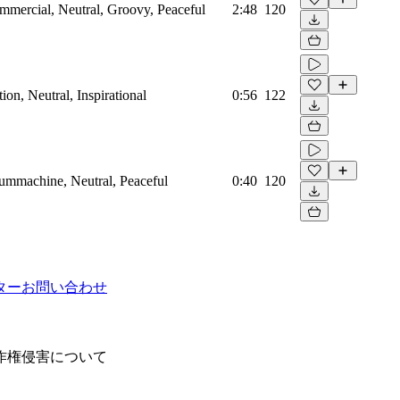
mmercial, Neutral, Groovy, Peaceful
2:48
120
on, Neutral, Inspirational
0:56
122
rummachine, Neutral, Peaceful
0:40
120
ター
お問い合わせ
作権侵害について