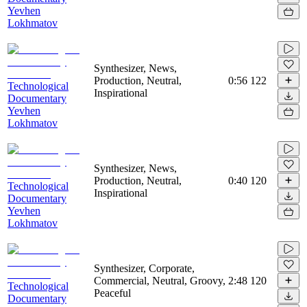
Yevhen
Lokhmatov
Synthesizer, News,
Production, Neutral,
0:56
122
Technological
Inspirational
Documentary
Yevhen
Lokhmatov
Synthesizer, News,
Production, Neutral,
0:40
120
Technological
Inspirational
Documentary
Yevhen
Lokhmatov
Synthesizer, Corporate,
Commercial, Neutral, Groovy,
2:48
120
Technological
Peaceful
Documentary