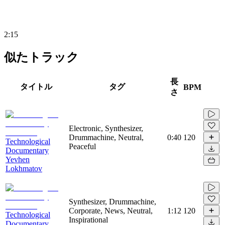
2:15
似たトラック
長
タイトル
タグ
BPM
さ
Electronic, Synthesizer,
Drummachine, Neutral,
0:40
120
Technological
Peaceful
Documentary
Yevhen
Lokhmatov
Synthesizer, Drummachine,
Corporate, News, Neutral,
1:12
120
Technological
Inspirational
Documentary