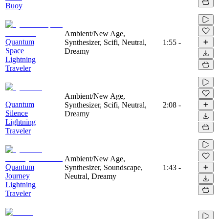
Buoy
Ambient/New Age,
Quantum
Synthesizer, Scifi, Neutral,
1:55
-
Space
Dreamy
Lightning
Traveler
Ambient/New Age,
Quantum
Synthesizer, Scifi, Neutral,
2:08
-
Silence
Dreamy
Lightning
Traveler
Ambient/New Age,
Quantum
Synthesizer, Soundscape,
1:43
-
Journey
Neutral, Dreamy
Lightning
Traveler