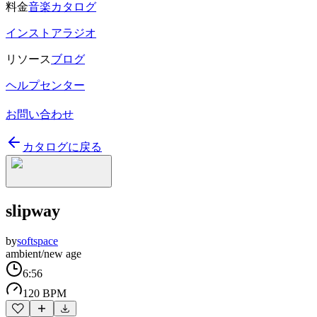
料金
音楽カタログ
インストアラジオ
リソース
ブログ
ヘルプセンター
お問い合わせ
カタログに戻る
slipway
by
softspace
ambient/new age
6:56
120 BPM