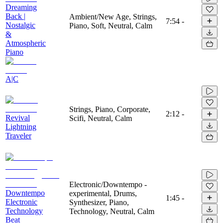
Dreaming
Back |
Ambient/New Age, Strings,
7:54
-
Nostalgic
Piano, Soft, Neutral, Calm
&
Atmospheric
Piano
A|C
Strings, Piano, Corporate,
2:12
-
Revival
Scifi, Neutral, Calm
Lightning
Traveler
Electronic/Downtempo -
Downtempo
experimental, Drums,
1:45
-
Electronic
Synthesizer, Piano,
Technology
Technology, Neutral, Calm
Beat