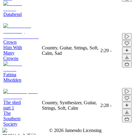
Databend
Crown
Him With
Country, Guitar, Strings, Soft,
2:29
-
Many
Calm, Sad
Crowns
Fatima
Mhedden
The shed
Country, Synthesizer, Guitar,
2:28
-
part 1
Strings, Soft, Calm
The
Southern
Society
©
2026
Jamendo Licensing