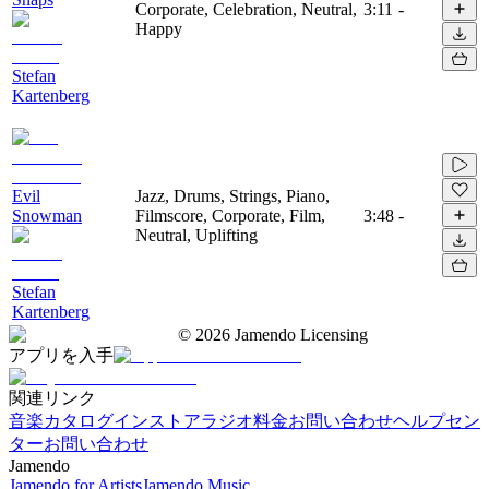
Corporate, Celebration, Neutral,
3:11
-
Happy
Stefan
Kartenberg
Evil
Jazz, Drums, Strings, Piano,
Snowman
Filmscore, Corporate, Film,
3:48
-
Neutral, Uplifting
Stefan
Kartenberg
©
2026
Jamendo Licensing
アプリを入手
関連リンク
音楽カタログ
インストアラジオ
料金
お問い合わせ
ヘルプセン
ター
お問い合わせ
Jamendo
Jamendo for Artists
Jamendo Music