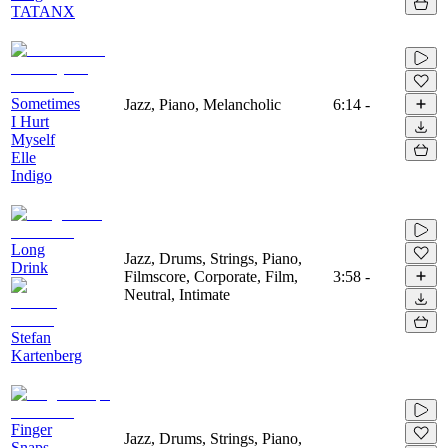
TATANX
Sometimes
Jazz, Piano, Melancholic
6:14
-
I Hurt
Myself
Elle
Indigo
Long
Jazz, Drums, Strings, Piano,
Drink
Filmscore, Corporate, Film,
3:58
-
Neutral, Intimate
Stefan
Kartenberg
Finger
Jazz, Drums, Strings, Piano,
Snaps