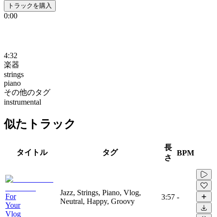
トラックを購入
0:00
4:32
楽器
strings
piano
その他のタグ
instrumental
似たトラック
長
タイトル
タグ
BPM
さ
Jazz, Strings, Piano, Vlog,
For
3:57
-
Neutral, Happy, Groovy
Your
Vlog