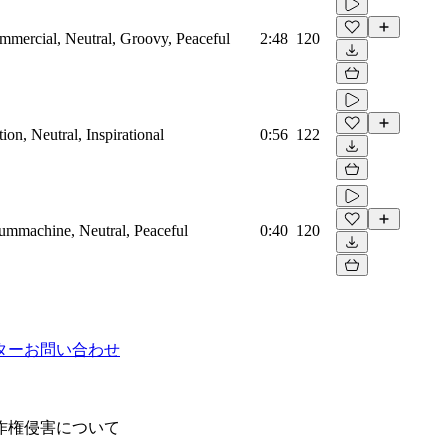
mmercial, Neutral, Groovy, Peaceful
2:48
120
on, Neutral, Inspirational
0:56
122
rummachine, Neutral, Peaceful
0:40
120
ター
お問い合わせ
作権侵害について