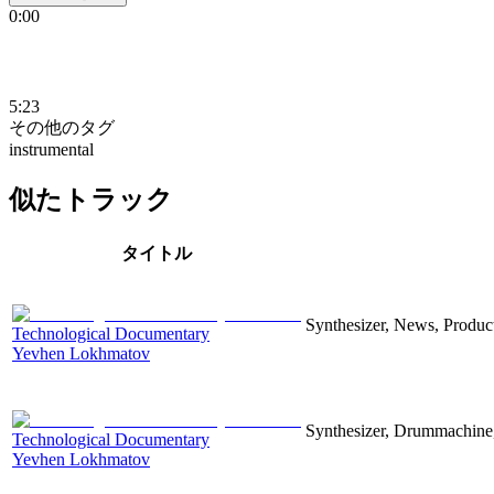
0:00
5:23
その他のタグ
instrumental
似たトラック
タイトル
Synthesizer, News, Producti
Technological Documentary
Yevhen Lokhmatov
Synthesizer, Drummachine, 
Technological Documentary
Yevhen Lokhmatov