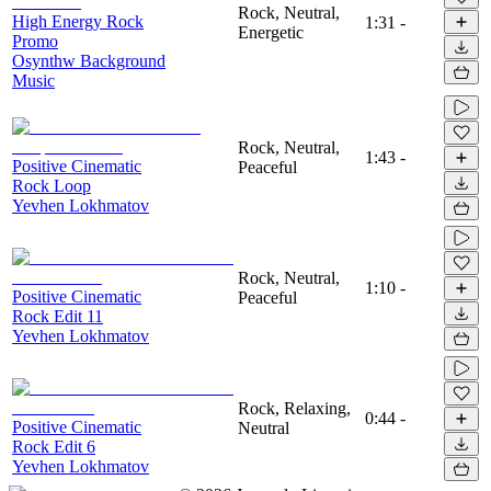
Rock, Neutral,
High Energy Rock
1:31
-
Energetic
Promo
Osynthw Background
Music
Rock, Neutral,
1:43
-
Positive Cinematic
Peaceful
Rock Loop
Yevhen Lokhmatov
Rock, Neutral,
1:10
-
Positive Cinematic
Peaceful
Rock Edit 11
Yevhen Lokhmatov
Rock, Relaxing,
0:44
-
Positive Cinematic
Neutral
Rock Edit 6
Yevhen Lokhmatov