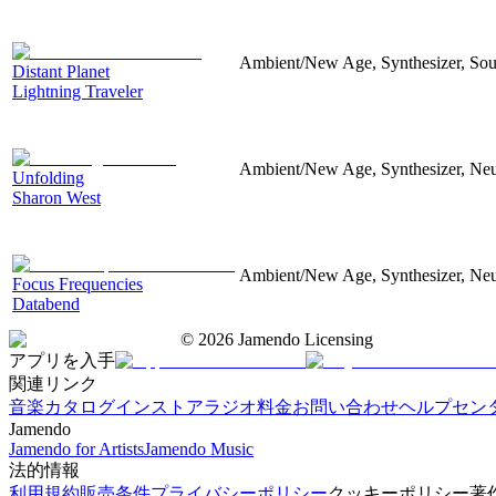
Ambient/New Age, Synthesizer, Sou
Distant Planet
Lightning Traveler
Ambient/New Age, Synthesizer, Neu
Unfolding
Sharon West
Ambient/New Age, Synthesizer, Neu
Focus Frequencies
Databend
©
2026
Jamendo Licensing
アプリを入手
関連リンク
音楽カタログ
インストアラジオ
料金
お問い合わせ
ヘルプセン
Jamendo
Jamendo for Artists
Jamendo Music
法的情報
利用規約
販売条件
プライバシーポリシー
クッキーポリシー
著