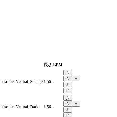
長さ
BPM
dscape, Neutral, Strange
1:56
-
ndscape, Neutral, Dark
1:56
-