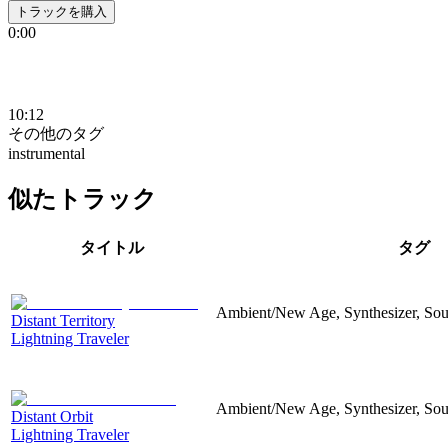
トラックを購入
0:00
10:12
その他のタグ
instrumental
似たトラック
タイトル
タグ
Ambient/New Age, Synthesizer, Soun
Distant Territory
Lightning Traveler
Ambient/New Age, Synthesizer, Sou
Distant Orbit
Lightning Traveler