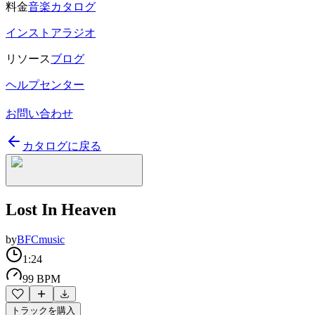
料金
音楽カタログ
インストアラジオ
リソース
ブログ
ヘルプセンター
お問い合わせ
カタログに戻る
Lost In Heaven
by
BFCmusic
1:24
99 BPM
トラックを購入