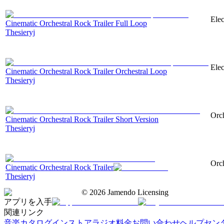
Elec
Cinematic Orchestral Rock Trailer Full Loop
Thesieryj
Elec
Cinematic Orchestral Rock Trailer Orchestral Loop
Thesieryj
Orch
Cinematic Orchestral Rock Trailer Short Version
Thesieryj
Orch
Cinematic Orchestral Rock Trailer
Thesieryj
©
2026
Jamendo Licensing
アプリを入手
関連リンク
音楽カタログ
インストアラジオ
料金
お問い合わせ
ヘルプセン