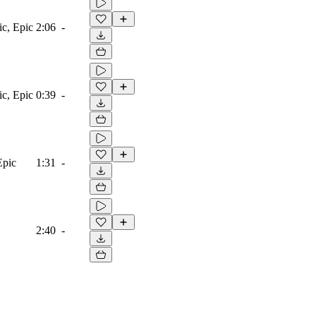
ic, Epic
2:06
-
ic, Epic
0:39
-
Epic
1:31
-
2:40
-