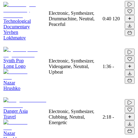
Electronic, Synthesizer,
Drummachine, Neutral,
0:40
120
Technological
Peaceful
Documentary
Yevhen
Lokhmatov
Synth Pop
Electronic, Synthesizer,
Long Logo
Videogame, Neutral,
1:36
-
Upbeat
Nazar
Hrushko
Danger Asia
Electronic, Synthesizer,
Travel
Clubbing, Neutral,
2:18
-
Energetic
Nazar