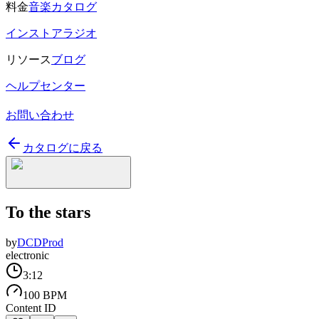
料金
音楽カタログ
インストアラジオ
リソース
ブログ
ヘルプセンター
お問い合わせ
カタログに戻る
To the stars
by
DCDProd
electronic
3:12
100 BPM
Content ID