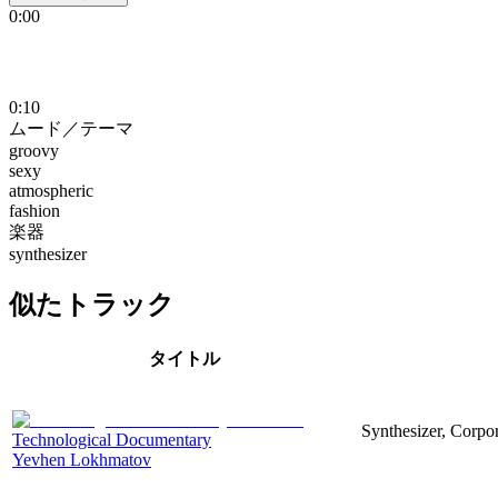
0:00
0:10
ムード／テーマ
groovy
sexy
atmospheric
fashion
楽器
synthesizer
似たトラック
タイトル
Synthesizer, Corpo
Technological Documentary
Yevhen Lokhmatov