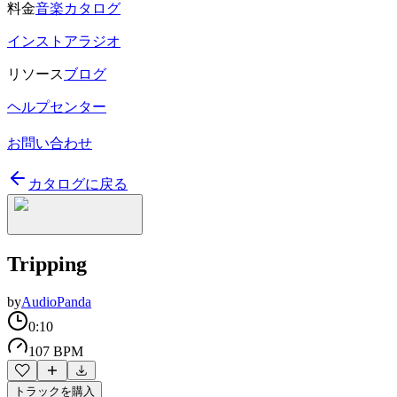
料金
音楽カタログ
インストアラジオ
リソース
ブログ
ヘルプセンター
お問い合わせ
カタログに戻る
Tripping
by
AudioPanda
0:10
107 BPM
トラックを購入