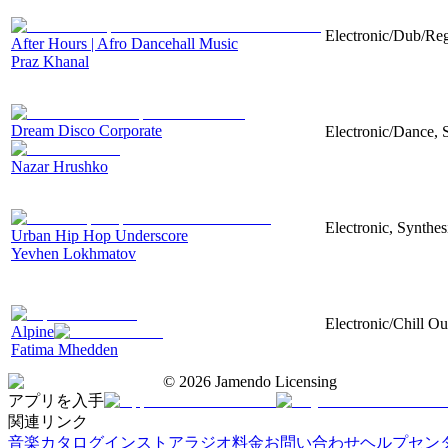
Electronic/Dub/Reg
After Hours | Afro Dancehall Music
Praz Khanal
Dream Disco Corporate
Electronic/Dance, 
Nazar Hrushko
Electronic, Synthe
Urban Hip Hop Underscore
Yevhen Lokhmatov
Electronic/Chill Ou
Alpine
Fatima Mhedden
©
2026
Jamendo Licensing
アプリを入手
関連リンク
音楽カタログ
インストアラジオ
料金
お問い合わせ
ヘルプセン