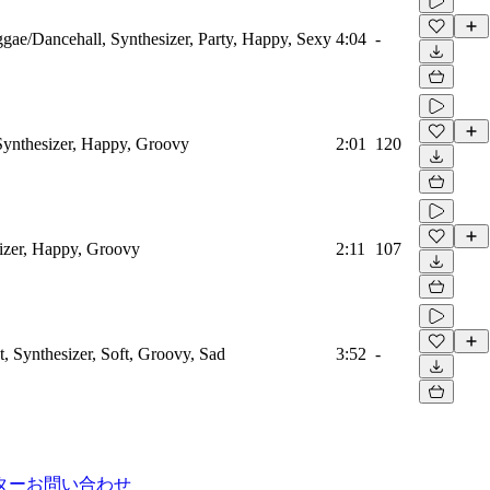
gae/Dancehall, Synthesizer, Party, Happy, Sexy
4:04
-
Synthesizer, Happy, Groovy
2:01
120
sizer, Happy, Groovy
2:11
107
t, Synthesizer, Soft, Groovy, Sad
3:52
-
ター
お問い合わせ