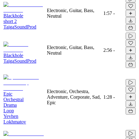
Electronic, Guitar, Bass,
1:57
-
Blackhole
Neutral
short 2
TaigaSoundProd
Electronic, Guitar, Bass,
2:56
-
Neutral
Blackhole
TaigaSoundProd
Electronic, Orchestra,
Epic
Adventure, Corporate, Sad,
1:28
-
Orchestral
Epic
Drama
Loop
Yevhen
Lokhmatov