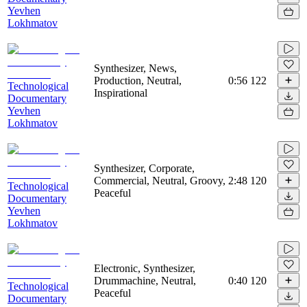
Yevhen
Lokhmatov
Synthesizer, News,
Production, Neutral,
0:56
122
Technological
Inspirational
Documentary
Yevhen
Lokhmatov
Synthesizer, Corporate,
Commercial, Neutral, Groovy,
2:48
120
Technological
Peaceful
Documentary
Yevhen
Lokhmatov
Electronic, Synthesizer,
Drummachine, Neutral,
0:40
120
Technological
Peaceful
Documentary