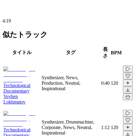
4:19
似たトラック
長
タイトル
タグ
BPM
さ
Synthesizer, News,
Production, Neutral,
0:40
120
Technological
Inspirational
Documentary
Yevhen
Lokhmatov
Synthesizer, Drummachine,
Corporate, News, Neutral,
1:12
120
Technological
Inspirational
Documentary