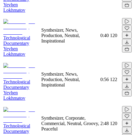
Yevhen
Lokhmatov
Synthesizer, News,
Production, Neutral,
0:40
120
Technological
Inspirational
Documentary
Yevhen
Lokhmatov
Synthesizer, News,
Production, Neutral,
0:56
122
Technological
Inspirational
Documentary
Yevhen
Lokhmatov
Synthesizer, Corporate,
Commercial, Neutral, Groovy,
2:48
120
Technological
Peaceful
Documentary