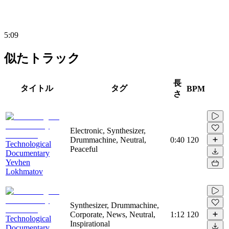
5:09
似たトラック
長
タイトル
タグ
BPM
さ
Electronic, Synthesizer,
Drummachine, Neutral,
0:40
120
Technological
Peaceful
Documentary
Yevhen
Lokhmatov
Synthesizer, Drummachine,
Corporate, News, Neutral,
1:12
120
Technological
Inspirational
Documentary