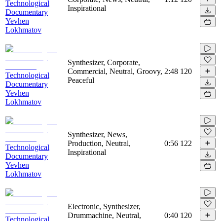
Technological
Inspirational
Documentary
Yevhen
Lokhmatov
Synthesizer, Corporate,
Commercial, Neutral, Groovy,
2:48
120
Technological
Peaceful
Documentary
Yevhen
Lokhmatov
Synthesizer, News,
Production, Neutral,
0:56
122
Technological
Inspirational
Documentary
Yevhen
Lokhmatov
Electronic, Synthesizer,
Drummachine, Neutral,
0:40
120
Technological