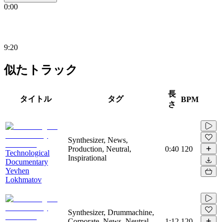
0:00
9:20
似たトラック
長
タイトル
タグ
BPM
さ
Synthesizer, News,
Production, Neutral,
0:40
120
Technological
Inspirational
Documentary
Yevhen
Lokhmatov
Synthesizer, Drummachine,
Corporate, News, Neutral,
1:12
120