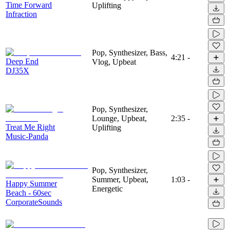
Time Forward
Uplifting
Infraction
Pop, Synthesizer, Bass,
4:21
-
Deep End
Vlog, Upbeat
DJ35X
Pop, Synthesizer,
Lounge, Upbeat,
2:35
-
Treat Me Right
Uplifting
Music-Panda
Pop, Synthesizer,
Summer, Upbeat,
1:03
-
Happy Summer
Energetic
Beach - 60sec
CorporateSounds