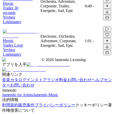
Orchestra, Adventure,
Heroic
Corporate, Trailer,
0:40
-
Trailer 30
Energetic, Sad, Epic
seconds
Yevhen
Lokhmatov
Electronic, Orchestra,
Heroic
Adventure, Corporate,
1:01
-
Trailer Loop
Energetic, Sad, Epic
Yevhen
Lokhmatov
©
2026
Jamendo Licensing
アプリを入手
関連リンク
音楽カタログ
インストアラジオ
料金
お問い合わせ
ヘルプセン
ター
お問い合わせ
Jamendo
Jamendo for Artists
Jamendo Music
法的情報
利用規約
販売条件
プライバシーポリシー
クッキーポリシー
著
作権侵害について