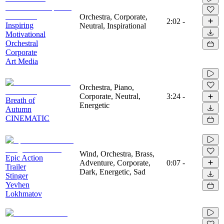
Orchestra, Corporate,
2:02
-
Inspiring
Neutral, Inspirational
Motivational
Orchestral
Corporate
Art Media
Orchestra, Piano,
Corporate, Neutral,
3:24
-
Breath of
Energetic
Autumn
CINEMATIC
Wind, Orchestra, Brass,
Epic Action
Adventure, Corporate,
0:07
-
Trailer
Dark, Energetic, Sad
Stinger
Yevhen
Lokhmatov