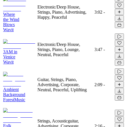
Electronic/Deep House,
Strings, Piano, Advertising,
3:02
-
Where
Happy, Peaceful
the Wind
Blows
Wavit
Electronic/Deep House,
Strings, Piano, Lounge,
3:47
-
3AM in
Neutral, Peaceful
Venice
Wavit
Guitar, Strings, Piano,
Advertising, Corporate,
2:09
-
Ambient
Neutral, Peaceful, Uplifting
Background
ForestMusic
Strings, Acousticguitar,
Folk
Advertising, Corporate,
2:16
-