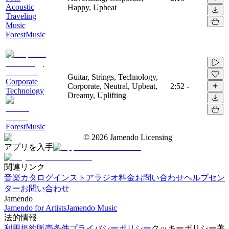
Acoustic
Happy, Upbeat
Traveling
Music
ForestMusic
Guitar, Strings, Technology,
Corporate
Corporate, Neutral, Upbeat,
2:52
-
Technology
Dreamy, Uplifting
ForestMusic
©
2026
Jamendo Licensing
アプリを入手
関連リンク
音楽カタログ
インストアラジオ
料金
お問い合わせ
ヘルプセン
ター
お問い合わせ
Jamendo
Jamendo for Artists
Jamendo Music
法的情報
利用規約
販売条件
プライバシーポリシー
クッキーポリシー
著